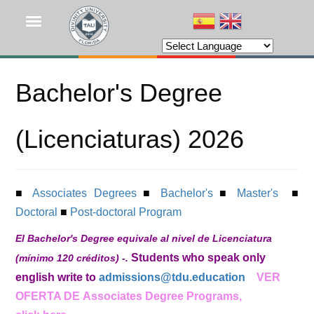
Pasar
al
contenido
principal
Bachelor's Degree
(Licenciaturas) 2026
■
Associates Degrees
■
Bachelor's
■
Master's
■
Doctoral
■
Post-doctoral Program
El Bachelor's Degree equivale al nivel de Licenciatura
Students who speak only
(mínimo 120 créditos) -.
english write to
admissions@tdu.education
VER
OFERTA DE
Associates Degree Programs,