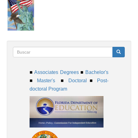
Formulario
Buscar
■
Associates Degrees
■
Bachelor's
de
■
Master's
■
Doctoral
■
Post-
doctoral Program
búsqueda