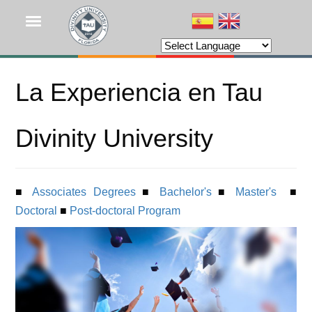
Pasar
al
contenido
principal
La Experiencia en Tau
Divinity University
■
Associates Degrees
■
Bachelor's
■
Master's
■
Doctoral
■
Post-doctoral Program