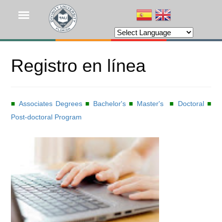
Pasar
al
contenido
principal
Registro en línea
■
Associates Degrees
■
Bachelor's
■
Master's
■
Doctoral
■
Post-doctoral Program