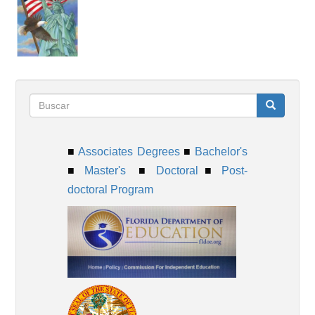
Formulario
Buscar
■
Associates Degrees
■
Bachelor's
de
■
Master's
■
Doctoral
■
Post-
doctoral Program
búsqueda