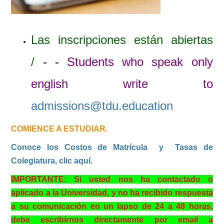
Las inscripciones están abiertas
/
- -
Students who speak only
english write to
admissions@tdu.education
COMIENCE A ESTUDIAR.
Conoce los Costos de Matrícula y Tasas de
Colegiatura, clic aquí.
IMPORTANTE: Si usted nos ha contactado o
aplicado a la Universidad, y no ha recibido respuesta
a su comunicación en un lapso de 24 a 48 horas,
debe escribirnos directamente por email a