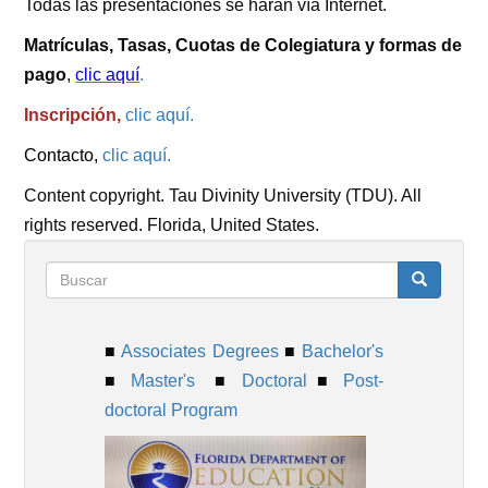
Todas las presentaciones se harán vía Internet.
Matrículas, Tasas, Cuotas de Colegiatura y formas de
pago
,
clic aquí
.
Inscripción,
clic aquí.
Contacto,
clic aquí.
Content copyright. Tau Divinity University (TDU). All
rights reserved. Florida, United States.
Formulario
Buscar
■
Associates Degrees
■
Bachelor's
de
■
Master's
■
Doctoral
■
Post-
doctoral Program
búsqueda