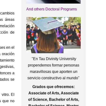
And others Doctoral Programs
e cambios
as áreas
rrelación
cción de
ses en el
 oración
"En Tau Divinity University
tamiento
propendemos formar personas
gestivas,
maravillosas que aporten un
ntonces a
servicio constructivo al mundo"
ltados se
Grados que ofrecemos:
Associate of Arts, Associate
vitro. El
of Science, Bachelor of Arts,
s que no
Bachelor of Science, Master