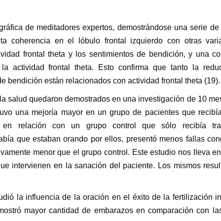
lográfica de meditadores expertos, demostrándose una serie d
a coherencia en el lóbulo frontal izquierdo con otras vari
ividad frontal theta y los sentimientos de bendición, y una co
la actividad frontal theta. Esto confirma que tanto la redu
bendición están relacionados con actividad frontal theta (19).
a la salud quedaron demostrados en una investigación de 10 me
uvo una mejoría mayor en un grupo de pacientes que recibía
l en relación con un grupo control que sólo recibía tra
bía que estaban orando por ellos, presentó menos fallas con
ivamente menor que el grupo control. Este estudio nos lleva e
que intervienen en la sanación del paciente. Los mismos resu
ó la influencia de la oración en el éxito de la fertilización in 
, mostró mayor cantidad de embarazos en comparación con la