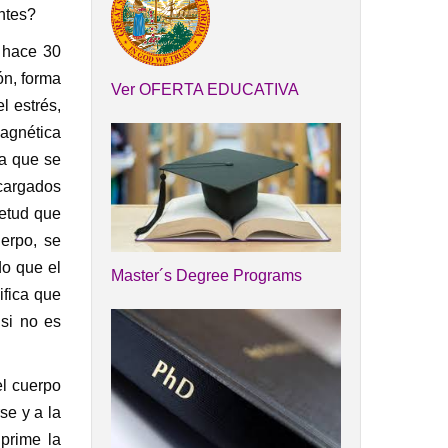
ntes?
e hace 30
ón, forma
Ver OFERTA EDUCATIVA
l estrés,
agnética
da que se
ncargados
ietud que
uerpo, se
do que el
Master´s Degree Programs
ifica que
si no es
el cuerpo
se y a la
uprime la