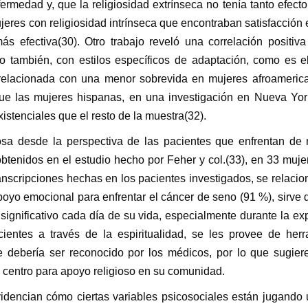
fermedad y, que la religiosidad extrínseca no tenía tanto efect
jeres con religiosidad intrínseca que encontraban satisfacción 
ás efectiva(30). Otro trabajo reveló una correlación positiva
mo también, con estilos específicos de adaptación, como es el
á relacionada con una menor sobrevida en mujeres afroameric
e las mujeres hispanas, en una investigación en Nueva York
istenciales que el resto de la muestra(32).
iosa desde la perspectiva de las pacientes que enfrentan de
btenidos en el estudio hecho por Feher y col.(33), en 33 muje
ranscripciones hechas en los pacientes investigados, se relaci
 apoyo emocional para enfrentar el cáncer de seno (91 %), sirve
 significativo cada día de su vida, especialmente durante la ex
ientes a través de la espiritualidad, se les provee de herr
e debería ser reconocido por los médicos, por lo que sugier
n centro para apoyo religioso en su comunidad.
idencian cómo ciertas variables psicosociales están jugando