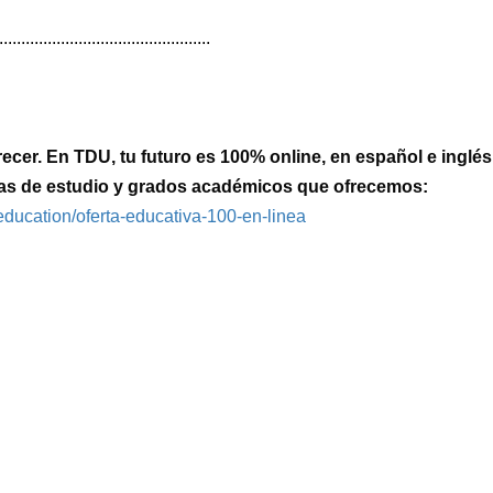
................................................
ecer. En TDU, tu futuro es 100% online, en español e inglés
amas de estudio y grados académicos que ofrecemos:
u.education/oferta-educativa-100-en-linea