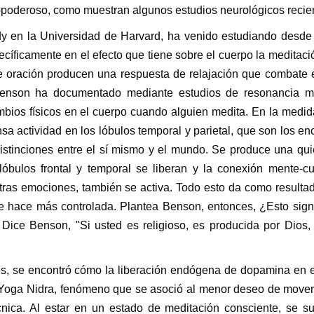
dopoderoso, como muestran algunos estudios neurológicos recie
ody en la Universidad de Harvard, ha venido estudiando desd
ecíficamente en el efecto que tiene sobre el cuerpo la meditaci
de oración producen una respuesta de relajación que combate e
Benson ha documentado mediante estudios de resonancia m
bios físicos en el cuerpo cuando alguien medita. En la medi
sa actividad en los lóbulos temporal y parietal, que son los e
 distinciones entre el sí mismo y el mundo. Se produce una qu
lóbulos frontal y temporal se liberan y la conexión mente-c
stras emociones, también se activa. Todo esto da como resulta
 se hace más controlada. Plantea Benson, entonces, ¿Esto sign
ce Benson, "Si usted es religioso, es producida por Dios, 
es, se encontró cómo la liberación endógena de dopamina en 
 Yoga Nidra, fenómeno que se asoció al menor deseo de mover
cnica. Al estar en un estado de meditación consciente, se s