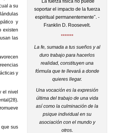
"La fuerza física no puede
cual a su
soportar el impacto de la fuerza
lándulas
espiritual permanentemente". -
pático y
Franklin D. Roosevelt.
o existen
*******
 usan las
La fe, sumada a tus sueños y al
duro trabajo para hacerlos
favorecen
realidad, constituyen una
creencias
fórmula que te llevará a donde
ácticas y
quieres llegar.
Una vocación es la expresión
 el nivel
última del trabajo de una vida
ntal(28).
así como la culminación de la
promueve
psique individual en su
asociación con el mundo y
ó que sus
otros.