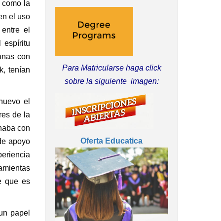
o como la
en el uso
 entre el
 espíritu
anas con
Para Matricularse haga click
, tenían
sobre la siguiente imagen:
 nuevo el
res de la
onaba con
Oferta Educatica
 de apoyo
periencia
amientas
e que es
 un papel