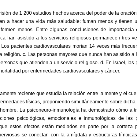
visión de 1 200 estudios hechos acerca del poder de la oración
enden a hacer una vida más saludable: fuman menos y tienen 
fermen menos. Entre algunas conclusiones de importancia 
ca han asistido a los servicios religiosos permanecen tres 
. Los pacientes cardiovasculares morían 14 veces más frecue
a religión. c. Las personas mayores que nunca han asistido a l
ersonas que atienden a un servicio religioso. d. En Israel, las
mortalidad por enfermedades cardiovasculares y cáncer.
amente reciente que estudia la relación entre la mente y el cue
enfermedades físicas, proponiendo simultáneamente sobre dicha
l hombre. La psiconeuro-inmunología ha demostrado cómo a tr
ciones psicológicas, emocionales e inmunológicas de las 
que estos efectos están mediados en parte por la corteza pr
nerviosas se conectan con la amígdala y estructuras límbica