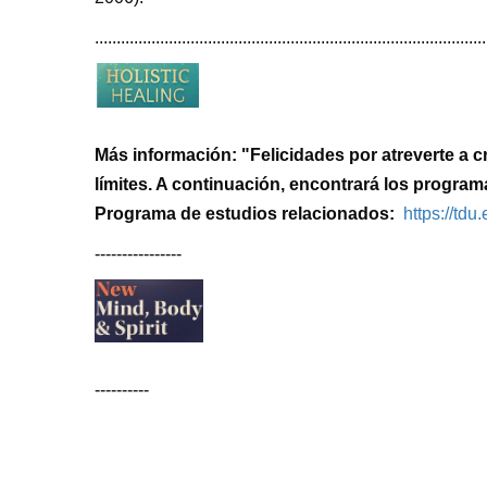
..........................................................................................
Más información: "Felicidades por atreverte a cr
límites. A continuación, encontrará los progr
Programa de estudios relacionados:
https://td
----------------
----------