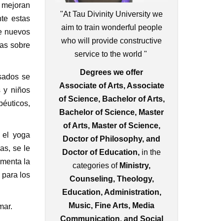
s mejoran
"At Tau Divinity University we
te estas
aim to train wonderful people
se nuevos
who will provide constructive
cas sobre
service to the world "
Degrees we offer
sados se
Associate of Arts, Associate
s y niños
of Science, Bachelor of Arts,
péuticos,
Bachelor of Science, Master
of Arts, Master of Science,
 el yoga
Doctor of Philosophy, and
as, se le
Doctor of Education,
in the
umenta la
categories of
Ministry,
 para los
Counseling, Theology,
Education, Administration,
Music, Fine Arts, Media
mar.
Communication, and Social