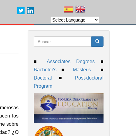
Formulario
Buscar
■
Associates Degrees
■
de
Bachelor's
■
Master's
■
Doctoral
■
Post-doctoral
búsqueda
Program
numerosas
hacen los
ene sobre
medad? ¿O