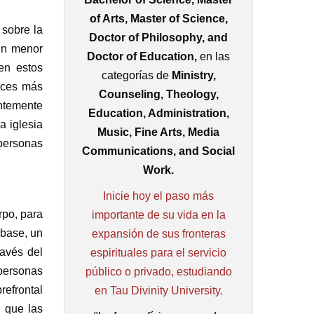
of Arts, Master of Science,
 sobre la
Doctor of Philosophy, and
un menor
Doctor of Education,
en las
en estos
categorías de
Ministry,
veces más
Counseling, Theology,
ntemente
Education, Administration,
a iglesia
Music, Fine Arts, Media
 personas
Communications, and Social
Work.
Inicie hoy el paso más
rpo, para
importante de su vida en la
 base, un
expansión de sus fronteras
avés del
espirituales para el servicio
personas
público o privado, estudiando
efrontal
en Tau Divinity University.
s que las