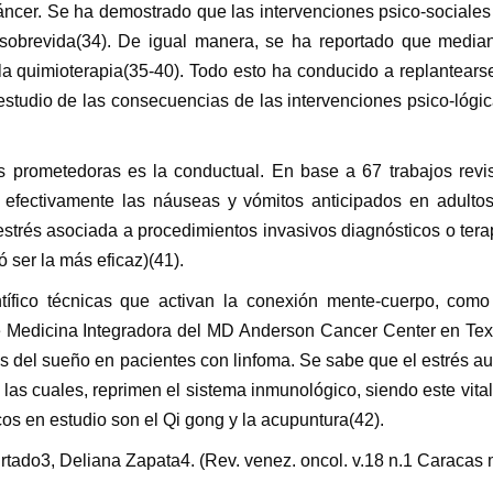
 cáncer. Se ha demostrado que las intervenciones psico-sociale
 sobrevida(34). De igual manera, se ha reportado que median
 la quimioterapia(35-40). Todo esto ha conducido a replantear
 estudio de las consecuencias de las intervenciones psico-lógi
s prometedoras es la conductual. En base a 67 trabajos revi
a efectivamente las náuseas y vómitos anticipados en adulto
estrés asociada a procedimientos invasivos diagnósticos o tera
ó ser la más eficaz)(41).
ntífico técnicas que activan la conexión mente-cuerpo, como
 de Medicina Integradora del MD Anderson Cancer Center en Tex
nes del sueño en pacientes con linfoma. Se sabe que el estrés a
 las cuales, reprimen el sistema inmunológico, siendo este vital
os en estudio son el Qi gong y la acupuntura(42).
tado3, Deliana Zapata4. (Rev. venez. oncol. v.18 n.1 Caracas 